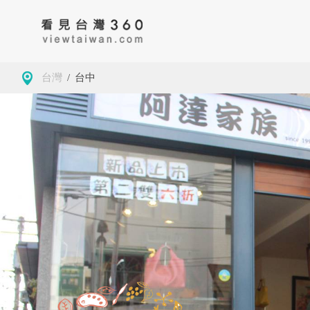
台灣
/
台中
房地產
藥局
古蹟
台
大學校園
景緻
公園
新
導覽
美食
茶
基
觀光工廠
咖啡
地方特色
桃
商務空間
客家委員會客家文
基隆市仁愛區
小確幸
夜市
新
化發展中心
墓園
台南
玩樂
學校
苗
觀光