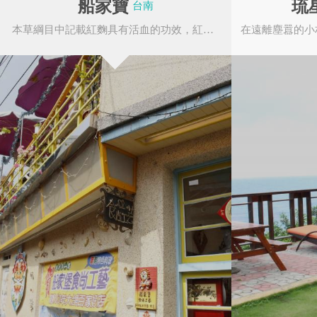
船家寶
琉
台南
質的天然皮革，並採
本草綱目中記載紅麴具有活血的功效，紅麴乃製自紹興酒的酒糟，主要由紅曲米中的紅麴菌釀製
依造人體工學時尚流
族及消費者能夠搭配
金門民宿旅遊發展
台北市重南書街促
協會
進會
適度。