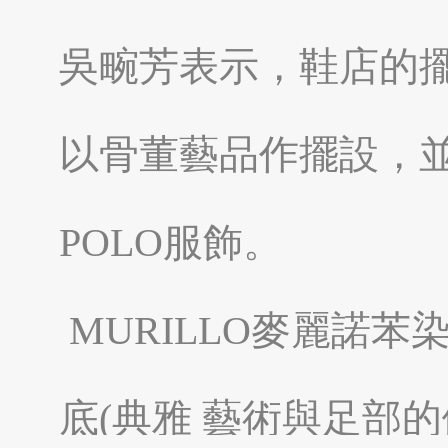
吳畹芳表示，鞋店的
南投縣埔里鎮
南投縣魚池鄉
以骨董藝品作擺設，並
POLO服飾。
MURILLO麥麗諾苯
嘉義太保市
嘉義縣東石鄉
底(典雅 藝術與足部