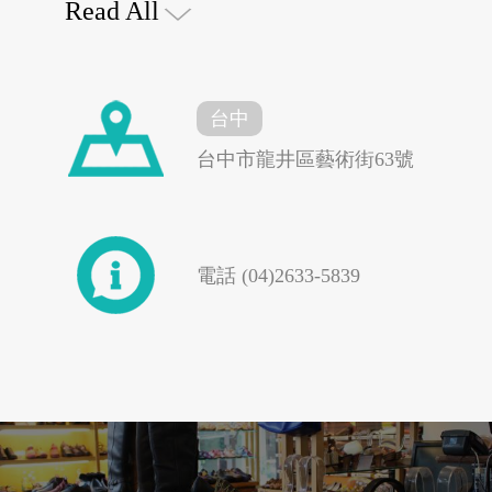
Read All
墊為主的舒適鞋款，穿
台中
買第二雙，甚至於介紹
台中市龍井區藝術街63號
花蓮縣秀林鄉
台東縣東河鄉
瑞士ORIS帆船鞋的
電話 (04)2633-5839
技術，絕佳的設計款
4G專案
大鼎餐飲事業群
化、休閒化的商品特色