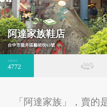
基隆市安樂區
新北市萬里區
阿達家族鞋店
台中市龍井區藝術街63號
VIEWS
4772
台南市安平區
新北市平溪區
「阿達家族」，賣的