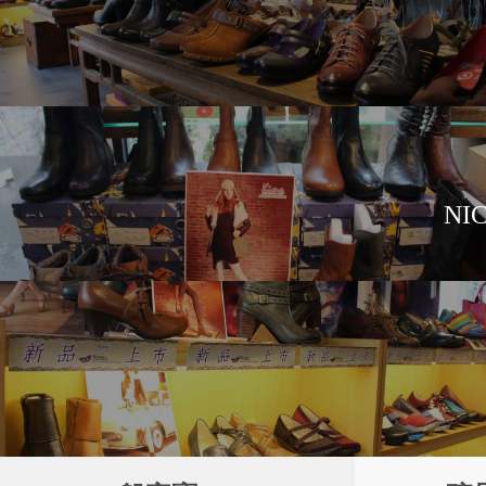
短短九年之內快速竄
Focus皮件時尚的焦
三軍總醫院
國軍歷史文物館
NI
皮,擁有獨特風味,講
如藝術班讓人忍不住停駐!
Kimo德國手工氣墊
NU SKIN 如新
寶島鐘錶