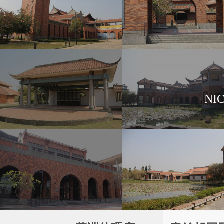
藝術中心」負責園區
三軍總醫院
國軍歷史文物館
NI
本中心佔地6.6公頃
化公園為概念，為全
示、休閒等多樣化功
NU SKIN 如新
寶島鐘錶