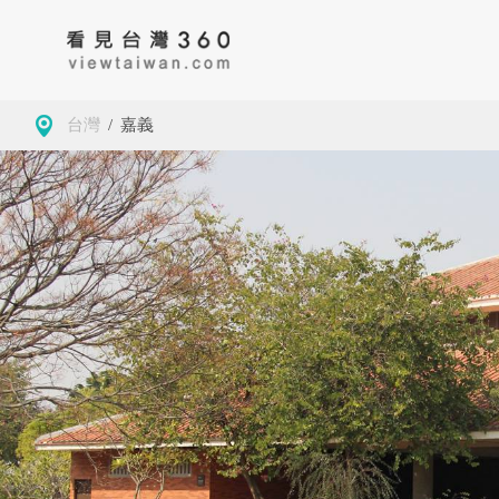
台灣
/
嘉義
房地產
藥局
古蹟
台
大學校園
景緻
公園
新
導覽
美食
茶
基
觀光工廠
咖啡
地方特色
桃
商務空間
客家委員會客家文
基隆市仁愛區
小確幸
夜市
新
化發展中心
墓園
新北
玩樂
學校
苗
觀光