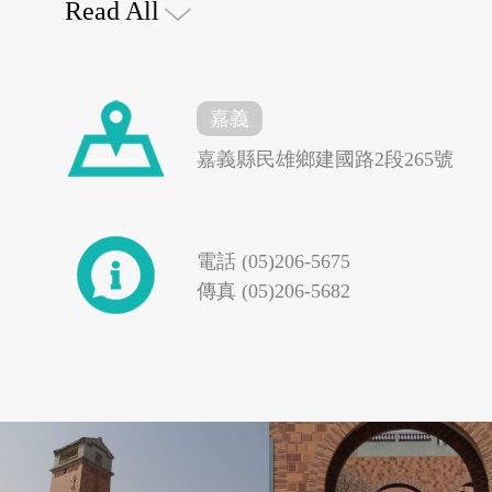
Read All
發包興建，因諸多因素
嘉義
88年兩度停工。91
嘉義縣民雄鄉建國路2段265號
花蓮縣秀林鄉
台東縣東河鄉
4千萬元，方使後原
電話 (05)206-5675
傳真 (05)206-5682
全部工程於94年初完工，
4G專案
大鼎餐飲事業群
演雲門舞集紅樓夢，並