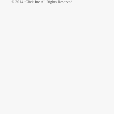
© 2014 iClick Inc All Rights Reserved.
台上表演者形 成緊 
廳氣勢雄渾的草書「
董陽孜。各擅勝場的
才華，甫開幕便凝聚如
表演藝術中心的起步