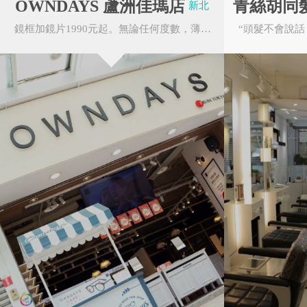
OWNDAYS 蘆洲佳瑪店
青絲胡同
新北
構想及規 劃，國 內
鏡框加鏡片1990元起。無論任何度數，薄型非球面鏡片無需任何追加費用。OWNDAYS的眼鏡皆由本公
總監林懷民及新港文
多；閩南式風格的主
金門民宿旅遊發展
台北市重南書街促
協會
進會
心傑作，亭台閣樓，水
雅、豐富、多層次的