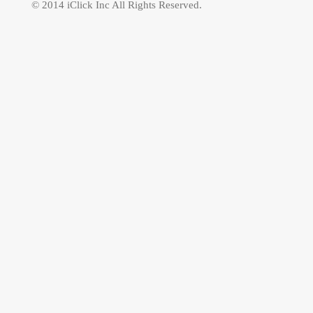
© 2014 iClick Inc All Rights Reserved.