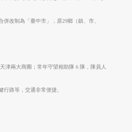
合併改制為「臺中市」，原29鄉（鎮、市、
嘉義縣中埔鄉
嘉義縣竹崎鄉
中、天津兩大商圈；常年守望相助隊 6 隊，隊員人
健行路等，交通非常便捷。
高雄市鳳山區
屏東縣恆春鎮