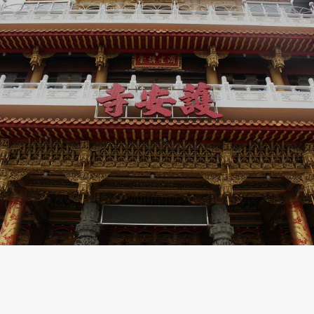
促
後站批發商圈
華陰街徒步區