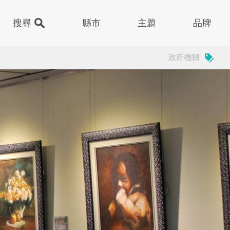
縣市
主題
品牌
政府機關
門
子
甜品
祖
樂園
下午茶
島
廳
醫院
嶼
街
醫美/健診
運動中心
基隆市中正區
色建築
其他
動