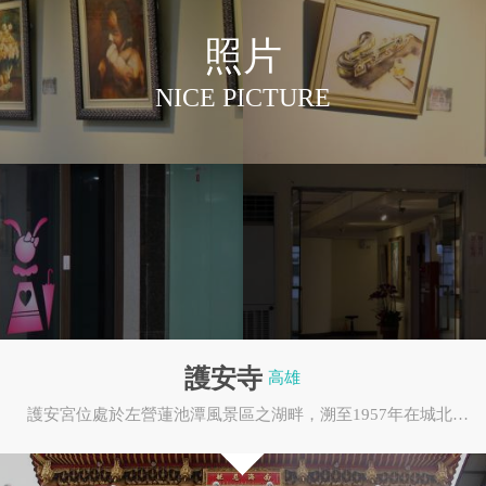
照片
NICE PICTURE
OWNDAYS
國立臺灣大學
護安寺
高雄
護安宮位處於左營蓮池潭風景區之湖畔，溯至1957年在城北裏李火財先生供奉觀音佛祖顏曰慶雲堂
永康商圈
親子館