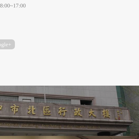
00~17:00
gle+
2016桃園地景藝術
寧夏夜市
節—憩桃工廠趣
承億文旅
MEET TAIWAN