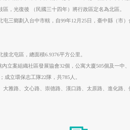
枝區，光復後 （民國三十四年）將行政區定名為北區。
屯三鄉劃入台中市轄，自99年12月25日，臺中縣（市）
嘉義縣番路鄉
嘉義縣阿里山鄉
北屯區，總面積6.9376平方公里。
2人。轄內立案組織社區發展協會32個，公寓大廈505個及一
人；成立環保志工隊22隊，共785人。
、大雅路、文心路、崇德路、漢口路、太原路、進化路、
嘉義縣布袋鎮
高雄市大樹區