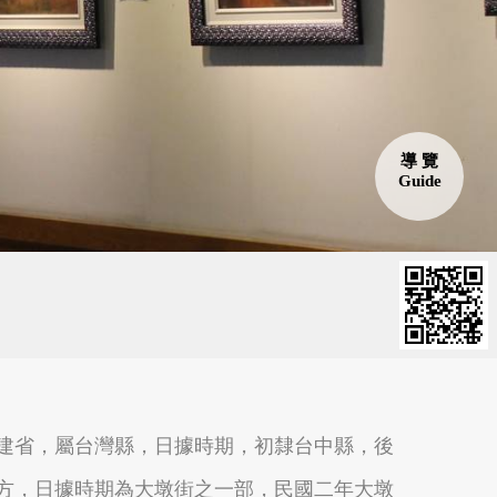
彰化縣鹿港鎮
雲林縣古坑鄉
導 覽
Guide
宜蘭縣五結鄉
宜蘭縣礁溪鄉
建省，屬台灣縣，日據時期，初隸台中縣，後
方，日據時期為大墩街之一部，民國二年大墩