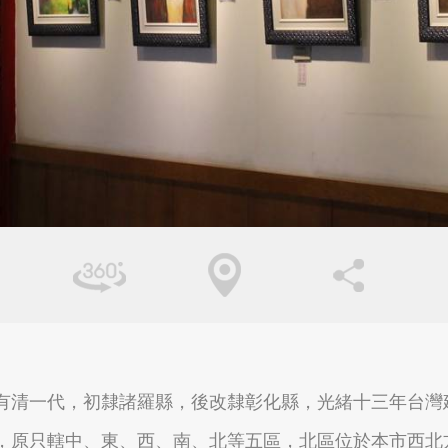
台北市北投區
桃園市大溪區
新北市瑞芳區
宜蘭縣羅東鎮
有清一代，初隸諸羅縣，後改隸彰化縣，光緒十三年台灣
，原只轄中、東、西、南、北等五區，北區位於本市西北