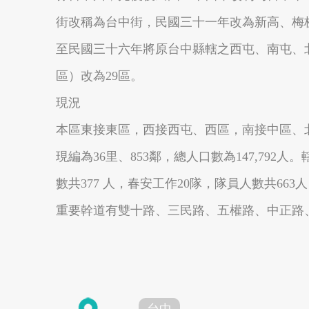
街改稱為台中街，民國三十一年改為新高、梅
至民國三十六年將原台中縣轄之西屯、南屯、北
區）改為29區。
南投縣埔里鎮
南投縣魚池鄉
現況
本區東接東區，西接西屯、西區，南接中區、北接
現編為36里、853鄰，總人口數為147,79
數共377 人，春安工作20隊，隊員人數共663
重要幹道有雙十路、三民路、五權路、中正路
嘉義太保市
嘉義縣東石鄉
台中