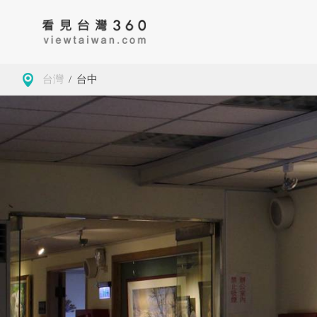
台灣
/
台中
房地產
藥局
古
大學校園
景緻
公
導覽
美食
茶
觀光工廠
咖啡
地
商務空間
客家委員會客家文
基隆市仁愛區
小確幸
夜
化發展中心
墓園
高雄
玩樂
學
觀光