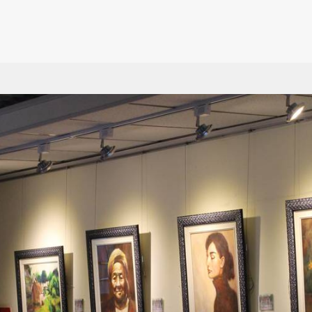
蹟
台北
展覽館
台中
住宿
高雄
金
親
園
新北
紀念館
彰化
碼頭
屏東
馬
遊
基隆
博物館
南投
政府機關
宜蘭
綠
餐
方特色
桃園
圖書館
雲林
藝文
花蓮
蘭
老
星級旅館
外貿協會 360環景專
市
新竹
廟宇
嘉義
車站
台東
特
區
校
苗栗
教堂
台南
自然風景
澎湖
運