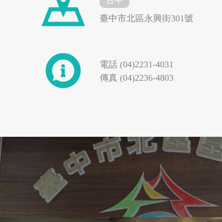
臺中市北區永興街301號
電話 (04)2231-4031
花蓮縣秀林鄉
台東縣東河鄉
傳真 (04)2236-4803
4G專案
大鼎餐飲事業群