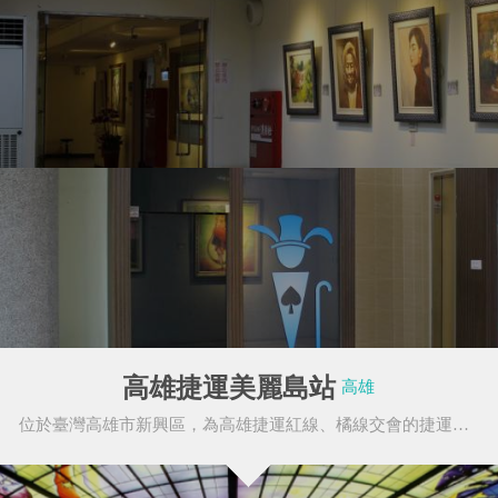
三軍總醫院
國軍歷史文物館
高雄捷運美麗島站
高雄
位於臺灣高雄市新興區，為高雄捷運紅線、橘線交會的捷運車站，為高雄捷運初期路網唯一的轉乘車
NU SKIN 如新
寶島鐘錶