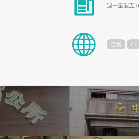
週一至週五 08:
官網
Goo
台東縣成功鎮
台中市中區
雲朗觀光
高雄捷運