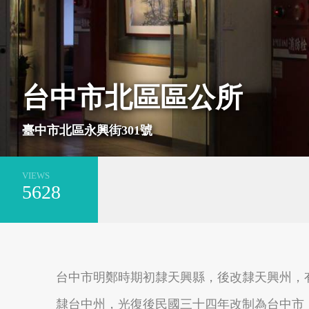
基隆市安樂區
新北市萬里區
台中市北區區公所
臺中市北區永興街301號
VIEWS
5628
台南市安平區
新北市平溪區
台中市明鄭時期初隸天興縣，後改隸天興州，
隸台中州，光復後民國三十四年改制為台中市