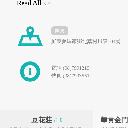
Read All
村」，目的在「為保
屏東
屏東縣瑪家鄉北葉村風景104號
提供學術研究及交流
花蓮縣秀林鄉
台東縣東河鄉
電話 (08)7991219
事業的發展」。經台
傳真 (08)7993551
學者會勘，權衡全省各
4G專案
大鼎餐飲事業群
月確定名稱為「台灣
豆花莊
華貴金
台北