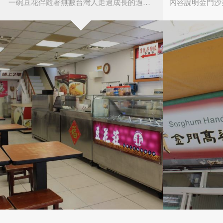
一碗豆花伴隨著無數台灣人走過成長的過程，香滑柔嫩之口感，造就了兒時的小確幸！不管是台灣、
央研究院民族學研究
術、行政及原住民族
三軍總醫院
國軍歷史文物館
極推動。於民國75年
理處」，隸屬台灣省
營運。民國83年第五
NU SKIN 如新
寶島鐘錶