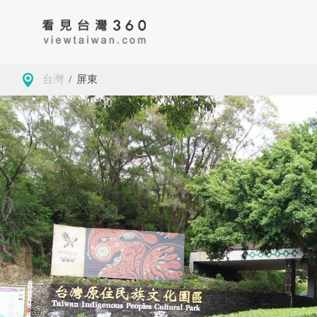
台灣
/
屏東
房地產
藥局
古蹟
台
大學校園
景緻
公園
新
導覽
美食
茶
基
觀光工廠
咖啡
地方特色
桃
商務空間
客家委員會客家文
基隆市仁愛區
小確幸
夜市
新
化發展中心
墓園
台北
玩樂
學校
苗
觀光