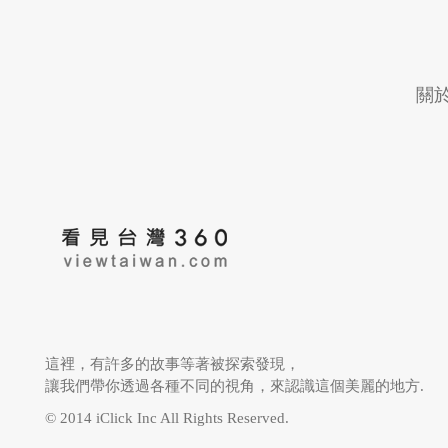
「原住民」，機關名
關
文化園區管理處」。
金門民宿旅遊發展
台北市重南書街促
協會
進會
民國86年7月1日改
這裡，有許多的故事等著被探索發現，
讓我們帶你透過各種不同的視角，來認識這個美麗的地方.
會，更名為「台灣原
© 2014 iClick Inc All Rights Reserved.