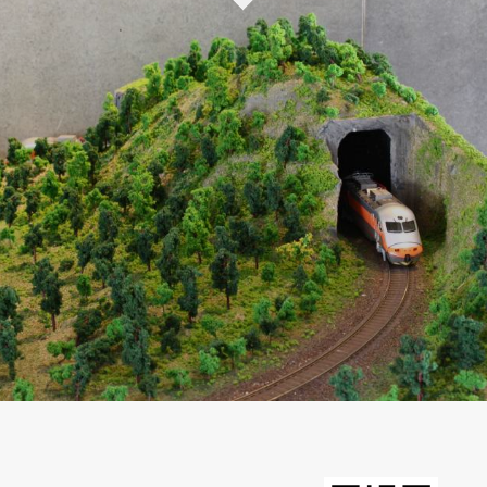
新北市立圖書館
Mr.Onion 洋蔥牛排
東海藝術街商圈
西門商圈