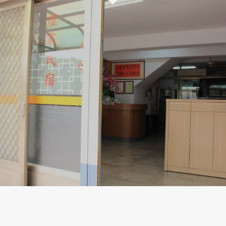
三軍總醫院
國軍歷史文物館
NU SKIN 如新
寶島鐘錶