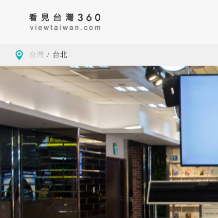
台灣
/
台北
房地產
藥局
古
大學校園
景緻
公
導覽
美食
茶
觀光工廠
咖啡
地
商務空間
客家委員會客家文
基隆市仁愛區
小確幸
夜
化發展中心
墓園
金門
玩樂
學
觀光