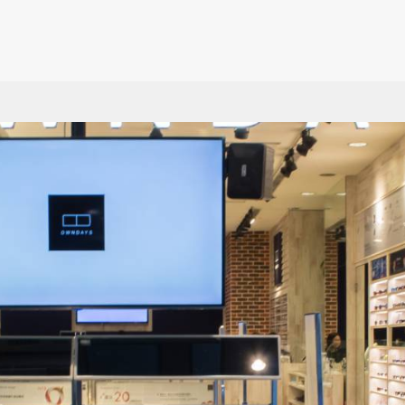
蹟
台北
展覽館
台中
住宿
高雄
金
親
園
新北
紀念館
彰化
碼頭
屏東
馬
遊
基隆
博物館
南投
政府機關
宜蘭
綠
餐
方特色
桃園
圖書館
雲林
藝文
花蓮
蘭
老
星級旅館
外貿協會 360環景專
市
新竹
廟宇
嘉義
車站
台東
特
區
校
苗栗
教堂
台南
自然風景
澎湖
運