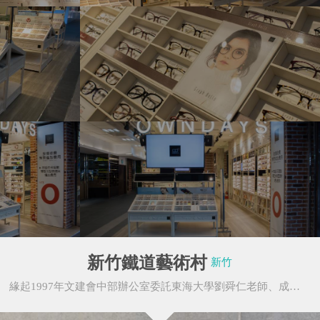
2016桃園地景藝術
寧夏夜市
節—憩桃工廠趣
新竹鐵道藝術村
新竹
承億文旅
MEET TAIWAN
緣起1997年文建會中部辦公室委託東海大學劉舜仁老師、成功大學沈芷蓀老師做了「藝術家傳習創作及