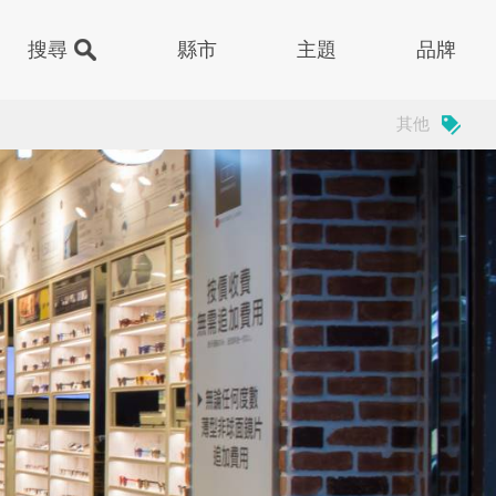
縣市
主題
品牌
其他
門
子
甜品
祖
樂園
下午茶
島
廳
醫院
嶼
街
醫美/健診
運動中心
基隆市中正區
色建築
其他
動