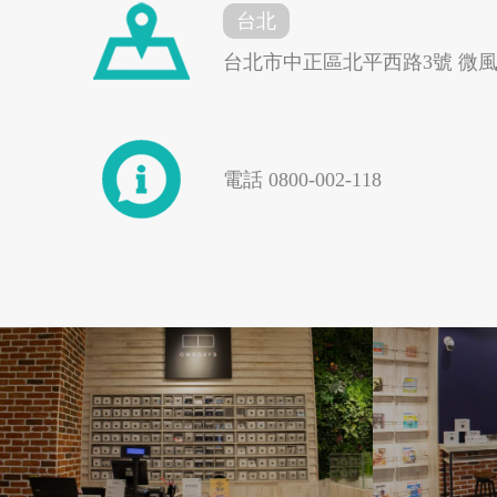
台北
台北市中正區北平西路3號 微風台
南投縣埔里鎮
南投縣魚池鄉
電話 0800-002-118
嘉義太保市
嘉義縣東石鄉