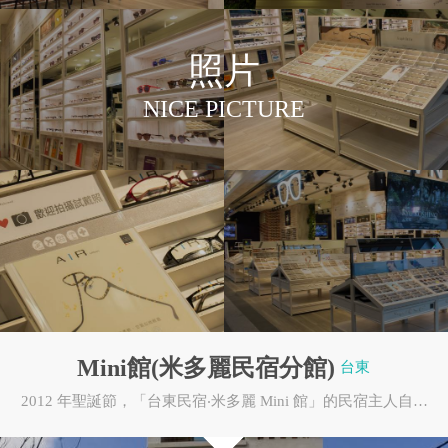
照片
NICE PICTURE
台東縣成功鎮
台中市中區
Mini館(米多麗民宿分館)
台東
雲朗觀光
高雄捷運
2012 年聖誕節，「台東民宿‧米多麗 Mini 館」的民宿主人自兩隻飢腸轆轆的流浪狗口中，將當