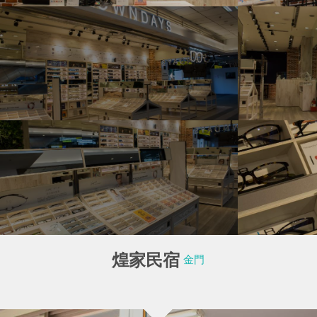
花蓮縣秀林鄉
台東縣東河鄉
煌家民宿
金門
4G專案
大鼎餐飲事業群