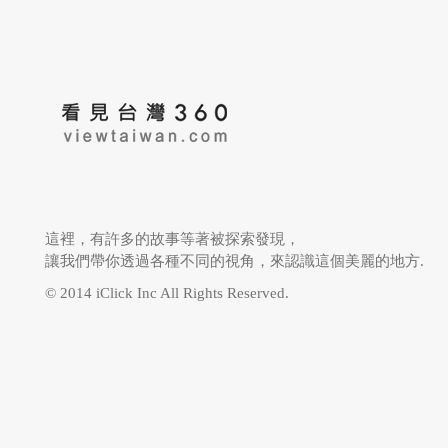
金門民宿旅遊發展
台北市重南書街促
協會
進會
這裡，有許多的故事等著被探索發現，
讓我們帶你透過各種不同的視角，來認識這個美麗的地方.
© 2014 iClick Inc All Rights Reserved.