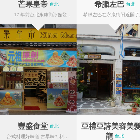
芒果皇帝
希臘左巴
台北
台北
捷運MRT－搭乘文湖
17 年前台北永康街冰館發明了芒果冰，讓芒果冰成為台灣代表食物之一，更被 CNN ...
東門站或公車至永康
可到東門站下車，或
金門民宿旅遊發展
台北市重南書街促
協會
進會
前往。
松山新店線可到古亭
豐盛食堂
亞禮亞詩美容美
台北
龍
台北
台式料理好味道 古早味ㄟ料理，樸實食材烹好料 有阿嬤ㄟ滋味，服務 — 態度親切，...