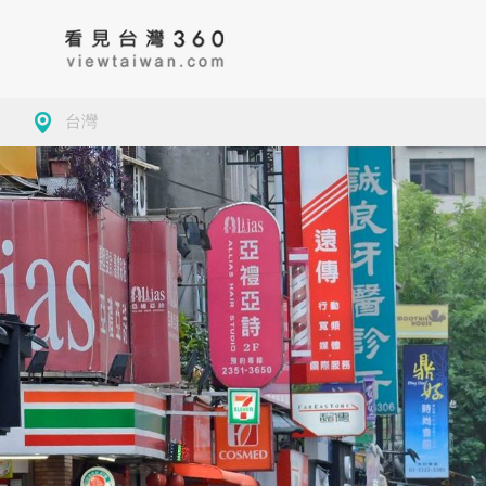
台灣
房地產
藥局
古蹟
台
大學校園
景緻
公園
新
導覽
美食
茶
基
觀光工廠
咖啡
地方特色
桃
商務空間
客家委員會客家文
基隆市仁愛區
小確幸
夜市
新
化發展中心
墓園
彰化
玩樂
學校
苗
觀光