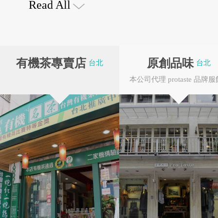
Read All
街、麗水街、部分的
有機茶專賣店
原創品味
台北
台北
義路商店。商圈原先
花蓮縣秀林鄉
台東縣東河鄉
廳，後來亦漸漸開設
風格獨具的咖啡館，
4G專案
大鼎餐飲事業群
近大安森林公園，再