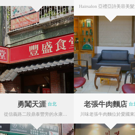
門站下車。
公車BUS－永康街口：0
信義幹線、新信義幹線、2
金山南路：0東、38、21
勇闖天涯
老張牛肉麵店
台北
台
新生南路：109、211、2
從信義路二段鼎泰豐旁的永康街走進來，位在冰館旁的 6 巷 5 號，店裡提供各式各樣休閒、...