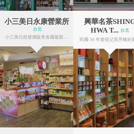
夜晚或假日往往吸引
小三美日永康營業所
興華名茶SHIN
HWA T...
台北
台北
捷運東門站五號出口
小三美日批發價販售各國最新保養品彩妝，保證正品。與世界同步掌握最新訊息，誠信可靠，快速...
三軍總醫院
國軍歷史文物館
啟用後，吸引了更多
台北市東門永康商圈
NU SKIN 如新
寶島鐘錶