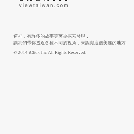
這裡，有許多的故事等著被探索發現，
讓我們帶你透過各種不同的視角，來認識這個美麗的地方.
© 2014 iClick Inc All Rights Reserved.
三軍總醫院
國軍歷史文物館
NU SKIN 如新
寶島鐘錶