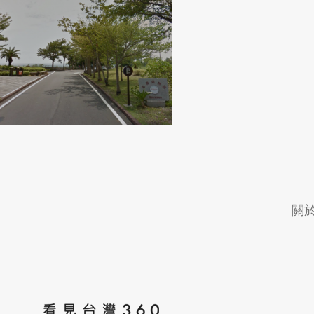
花蓮縣秀林鄉
台東縣東河鄉
關
4G專案
大鼎餐飲事業群