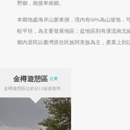
野鄉，南接卑南鄉。
本鄉地處海岸山脈東側，境內有60%為山坡地，
較平坦，為主要發展地區；盆地區則有溪流南北
南投縣埔里鎮
南投縣魚池鄉
鄉內居民以臺灣原住民族阿美族為主，產業上則
金樽遊憩區
台東
金樽遊憩區位於台11線道路旁，遊憩區的觀景台可俯瞰海岸全景，包括金樽漁港、白沙灣海灘及金...
嘉義太保市
嘉義縣東石鄉