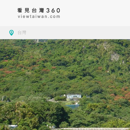
台灣
房地產
藥局
古蹟
台
大學校園
景緻
公園
新
導覽
美食
茶
基
觀光工廠
咖啡
地方特色
桃
商務空間
客家委員會客家文
基隆市仁愛區
小確幸
夜市
新
化發展中心
墓園
台中
玩樂
學校
苗
觀光