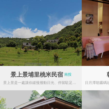
金門民宿旅遊發展
台北市重南書街
協會
進會
景上景埔里桃米民宿
南投
景上景是一處讓你緩慢撥動日光、停留駐足觀星的渡假民宿。位於日月潭國家風景區桃米生態村、...