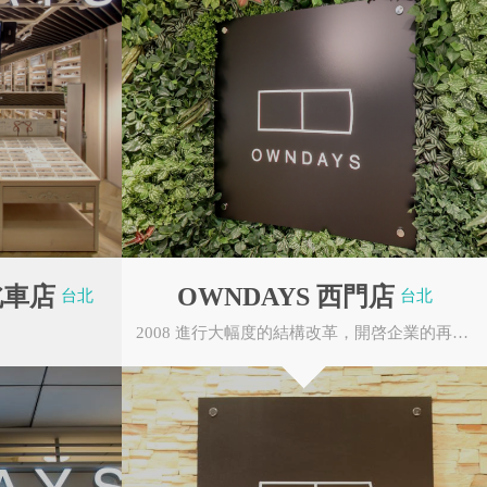
OWNDAYS 新光三越台南小西門
店
台南市中西區西門路一段658-1號 1F
OWNDAYS 板橋府中店
新北市板橋區中山路一段19號 1F
OWNDAYS 京站小碧潭店
新北市新店區中央路157號 5F
OWNDAYS 屏東車站店
新北市立圖書館
Mr.Onion 洋蔥牛排
屏東縣屏東市公勇路62號 1F
OWNDAYS 八德廣豐店
桃園市八德區介壽路一段728號 1F
OWNDAYS 蘆洲佳瑪店
北車店
OWNDAYS 西門店
新北市蘆洲區長榮路2號 1F
台北
台北
OWNDAYS 新光影城桃園高鐵站
2008 進行大幅度的結構改革，開啓企業的再生。田中修治（現任代表董事）以個人第三者身份...
店
桃園市中壢區春德路107號 1F
OWNDAYS 京站店
台北市大同區承德路一段1號B1
OWNDAYS 台北忠孝SOGO店
東海藝術街商圈
西門商圈
台北市大安區忠孝東路四段45號 B1