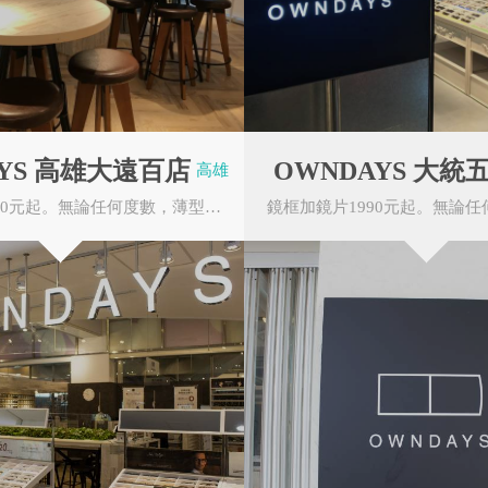
YS 高雄大遠百店
OWNDAYS 大統
高雄
鏡框加鏡片1990元起。無論任何度數，薄型非球面鏡片無需任何追加費用。OWNDAYS的眼鏡皆由本公...