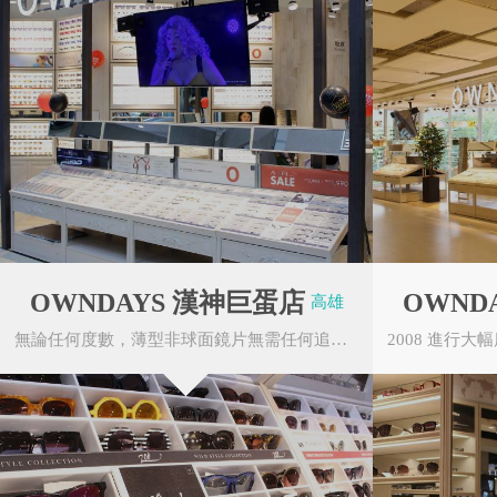
三軍總醫院
國軍歷史文物館
OWNDAYS 漢神巨蛋店
OWND
高雄
無論任何度數，薄型非球面鏡片無需任何追加費用。OWNDAYS的眼鏡皆由本公司自行研發、生產及販...
NU SKIN 如新
寶島鐘錶