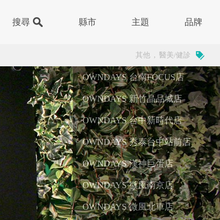
縣市
主題
品牌
其他
,
醫美/健診
門
子
甜品
OWNDAYS 台南FOCUS店
台南市中西區中山路166號1F
祖
樂園
下午茶
OWNDAYS 新竹晶品城店
新竹市東區林森路18號2F
島
廳
醫院
OWNDAYS 台中新時代店
台中市東區復興路四段186號2F
嶼
街
醫美/健診
OWNDAYS 秀泰台中站前店
台中市東區南京路66號 1F
運動中心
基隆市中正區
色建築
其他
OWNDAYS 漢神巨蛋店
高雄市左營區博愛二路777號 漢神巨蛋店
動
OWNDAYS 微風南京店
台北市松山區南京東路三段337號
OWNDAYS 微風北車店
台北市中正區北平西路3號 微風台北車站1F G18