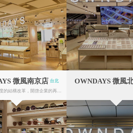
OWNDAYS
國立臺灣大學
AYS 微風南京店
OWNDAYS 微風
台北
2008 進行大幅度的結構改革，開啓企業的再生。田中修治（現任代表董事）以個人第三者身份...
永康商圈
親子館