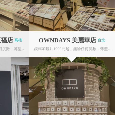
OWNDAYS MITSUI OUTLET
PARK 台南店
台南市歸仁區歸仁大道101號 3F
OWNDAYS 台南FOCUS店
台南市中西區中山路166號 1F
OWNDAYS 三重佳瑪店
新北市三重區自強路一段73號 1F
五福店
OWNDAYS 美麗華店
高雄
台北
OWNDAYS 高雄三多SOGO店
鏡框加鏡片1990元起。無論任何度數，薄型非球面鏡片無需任何追加費用。OWNDAYS的眼鏡皆由本...
鏡框加鏡片1990元起。無論任何度數，薄型非球面鏡片無需任何追加費用。OWNDAYS的眼鏡皆由本...
高雄市前鎮區三多三路217號 2F
OWNDAYS 秀泰岡山店
高雄市岡山區捷安路1巷2號 1F
OWNDAYS 環球南港店
台北市南港區忠孝東路七段371號B2
OWNDAYS 新竹巨城店
新竹市東區中央路229號 3F
OWNDAYS 台茂購物中心店
桃園市蘆竹區南崁路一段112號B2
OWNDAYS 新竹大魯閣店
新竹市北區湳雅街91-2號 1F
OWNDAYS 內湖大潤發二店