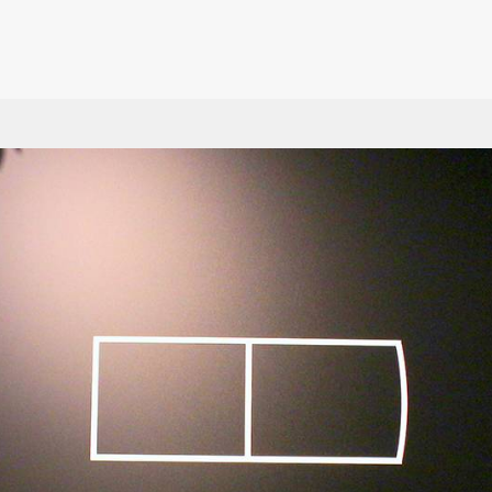
蹟
台北
展覽館
台中
住宿
高雄
金
親
園
新北
紀念館
彰化
碼頭
屏東
馬
遊
基隆
博物館
南投
政府機關
宜蘭
綠
餐
方特色
桃園
圖書館
雲林
藝文
花蓮
蘭
老
星級旅館
外貿協會 360環景專
市
新竹
廟宇
嘉義
車站
台東
特
區
校
苗栗
教堂
台南
自然風景
澎湖
運