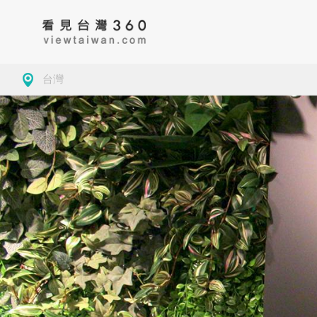
台灣
房地產
藥局
古
大學校園
景緻
公
導覽
美食
茶
觀光工廠
咖啡
地
商務空間
客家委員會客家文
基隆市仁愛區
小確幸
夜
化發展中心
墓園
屏東
玩樂
學
觀光