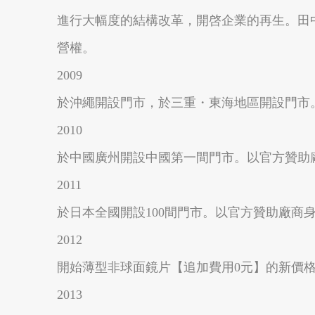
進行大幅度的結構改革，開啓企業的再生。田中
營權。
2009
南投縣埔里鎮
南投縣魚池鄉
於沖繩開設門市，於三重・東海地區開設門市
2010
於中國廣州開設中國第一間門市。以官方贊助廠商身份參加T
2011
於日本全國開設100間門市。以官方贊助廠商身份參加
2012
嘉義太保市
嘉義縣東石鄉
開始薄型非球面鏡片【追加費用0元】的新價
2013