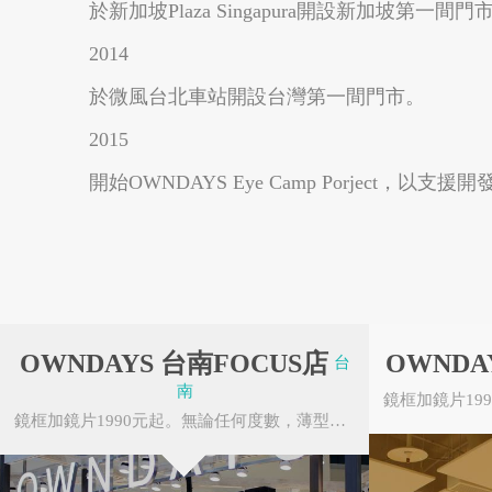
於新加坡Plaza Singapura開設新加坡第一間門
2014
於微風台北車站開設台灣第一間門市。
2015
花蓮縣秀林鄉
台東縣東河鄉
開始OWNDAYS Eye Camp Porjec
OWNDAYS 台南FOCUS店
OWNDA
台
南
鏡框加鏡片1990元起。無論任何度數，薄型非球面鏡片無需任何追加費用。OWNDAYS的眼鏡皆由本公...
4G專案
大鼎餐飲事業群