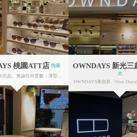
促
後站批發商圈
華陰街徒步區
AYS 桃園ATT店
OWNDAYS 新光三
桃園
北
鏡框加鏡片1990元起。無論任何度數，薄型非球面鏡片無需任何追加費用。OWNDAYS的眼鏡皆由本公...