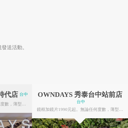
OWNDAYS 台中勤美店
台中市西區公益路68號B2
OWNDAYS 台中廣三SOGO店
台中市西區台灣大道二段459號 B1
OWNDAYS 高雄成功家樂福店
高雄市前鎮區中華五路1111號1F
2016桃園地景藝術
OWNDAYS 大江購物中心店
寧夏夜市
眼鏡發送活動。
桃園市中壢區中園路二段501號
節—憩桃工廠趣
OWNDAYS 秀泰樹林店
新北市樹林區樹新路40-6號 1F
OWNDAYS JC PARK新莊店
新北市新莊區幸福路736號 1F
OWNDAYS 三重重新家樂福店
新北市三重區重新路五段654號 1F
新時代店
OWNDAYS 秀泰台中站前店
OWNDAYS 新竹巨城店
台中
新竹市東區中央路229號3樓
台中
鏡框加鏡片1990元起。無論任何度數，薄型非球面鏡片無需任何追加費用。OWNDAYS的眼鏡皆由本公...
OWNDAYS 西門漢中店
鏡框加鏡片1990元起。無論任何度數，薄型非球面鏡片無需任何追加費用。OWNDAYS的眼鏡皆由本...
台北市萬華區漢中街110號
承億文旅
MEET TAIWAN
OWNDAYS 高雄三多SOGO店
高雄市苓雅區三多三路217號B1