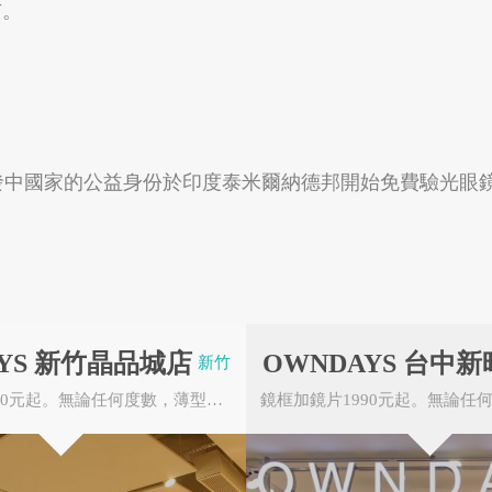
市。
台東縣成功鎮
台中市中區
t，以支援開發中國家的公益身份於印度泰米爾納德邦開始免費驗光
YS 新竹晶品城店
OWNDAYS 台中
新竹
鏡框加鏡片1990元起。無論任何度數，薄型非球面鏡片無需任何追加費用。OWNDAYS的眼鏡皆由本公...
雲朗觀光
高雄捷運