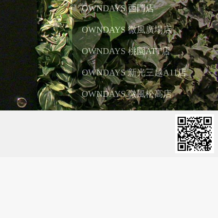
OWNDAYS 西門店
台北市萬華區武昌街二段40號
OWNDAYS 微風廣場店
台北市松山區復興南路一段39號7 樓
彰化縣鹿港鎮
雲林縣古坑鄉
OWNDAYS 桃園ATT店
桃園市桃園區中正路47號 1F
OWNDAYS 新光三越A11店
信義區松壽路11號 B1
OWNDAYS 微風松高店
台北市信義區松高路16號B1
OWNDAYS 台北天母SOGO店
中山北路六段77號 2F, 士林區台北市
OWNDAYS 高雄大遠百店
苓雅區高雄市三多四路21號
OWNDAYS 大統五福店
宜蘭縣五結鄉
宜蘭縣礁溪鄉
高雄市新興區五福二路262號 1F
OWNDAYS 美麗華店
台北市中山區敬業三路20號 B1
OWNDAYS MITSUI OUTLET
PARK 林口店
新北市林口區文化三路一段356號 OF 104500