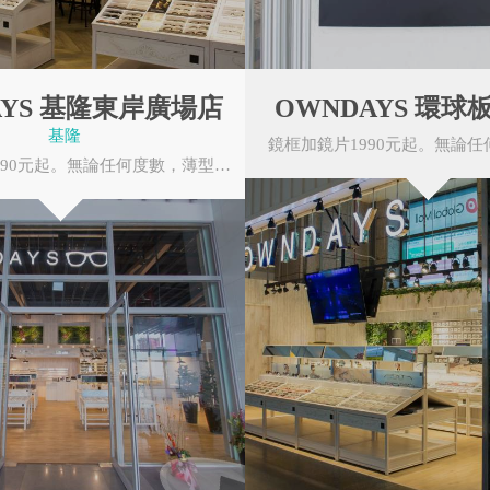
AYS 基隆東岸廣場店
OWNDAYS 環球
基隆
鏡框加鏡片1990元起。無論任何度數，薄型非球面鏡片無需任何追加費用。OWNDAYS的眼鏡皆由本...