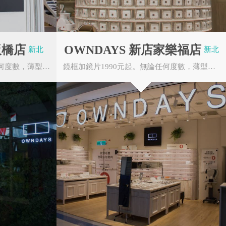
台北市內湖區舊宗路一段188號 1F
OWNDAYS 嘉義NICE店
嘉義市東區忠孝路600號 2F
OWNDAYS 板橋愛買店
板橋店
OWNDAYS 新店家樂福店
新北市板橋區貴興路101號1F
新北
新北
OWNDAYS MITSUI OUTLET
鏡框加鏡片1990元起。無論任何度數，薄型非球面鏡片無需任何追加費用。OWNDAYS的眼鏡皆由本...
鏡框加鏡片1990元起。無論任何度數，薄型非球面鏡片無需任何追加費用。OWNDAYS的眼鏡皆由本公...
PARK 林口店
新北市林口區文化三路一段356號
OWNDAYS 南紡購物中心店
台南市東區中華東路一段366號 2F
OWNDAYS 新莊宏匯店
新北市新莊區新北大道4段3號2F
OWNDAYS 漢神巨蛋店
高雄市左營區博愛2路777號 4F
OWNDAYS 竹北享平方店
新竹縣竹北市自強南路36號2F
OWNDAYS Mitsui Shopping Park
LaLaport 台中店
台中市東區進德路600號
OWNDAYS 三峽店
新北市三峽區民生街106之3號1F