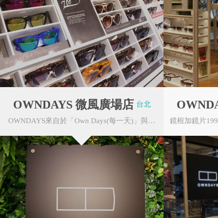
金門民宿旅遊發展
台北市重南書街
OWNDAYS 微風廣場店
OWND
台北
協會
進會
OWNDAYS來自於「Own Days(每一天)」與有著轉變意思的「OnOff」的「On」的發音做為組合、希望...