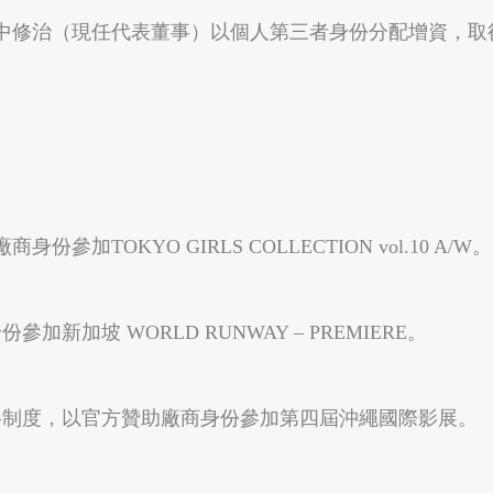
修治（現任代表董事）以個人第三者身份分配增資，取得
嘉義縣番路鄉
嘉義縣阿里山鄉
。
OKYO GIRLS COLLECTION vol.10 A/W。
新加坡 WORLD RUNWAY – PREMIERE。
嘉義縣布袋鎮
高雄市大樹區
格制度，以官方贊助廠商身份參加第四屆沖繩國際影展。