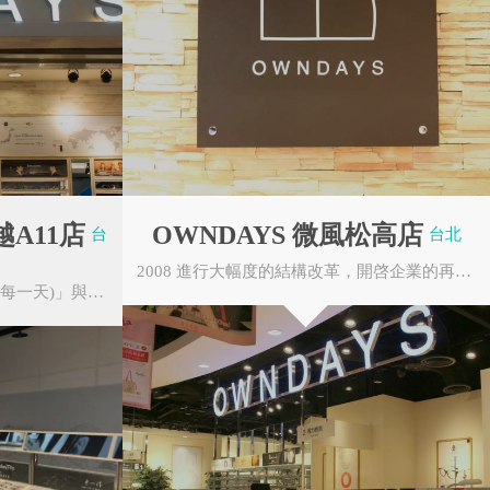
OWNDAYS 台中廣三SOGO店
台中市西區台灣大道二段459號 B1
OWNDAYS 員林大潤發店
彰化縣埔心鄉中山路319號 1F
OWNDAYS 花蓮遠百店
花蓮縣花蓮市和平路581號 1F
OWNDAYS ATT 4 FUN店
台北市信義區松壽路12號 1F
OWNDAYS 花蓮遠百店（教學影
十里安手麵
片用）
越A11店
OWNDAYS 微風松高店
台
台北
花蓮縣花蓮市和平路581號 1F
2008 進行大幅度的結構改革，開啓企業的再生。田中修治（現任代表董事）以個人第三者身份...
OWNDAYS 南紡購物中心店
台南市東區中華東路一段366號2F
OWNDAYS來自於「Own Days(每一天)」與有著轉變意思的「OnOff」的「On」的發音做為組合，希望...
OWNDAYS 高雄夢時代店
高雄市前鎮區中華五路789號7樓
OWNDAYS 台北信義A11店
台北市信義區松壽路11號
OWNDAYS 台東秀泰店
台東縣台東市新生路93號2樓
OWNDAYS 遠百竹北店
新竹縣竹北市莊敬北路18號 6F