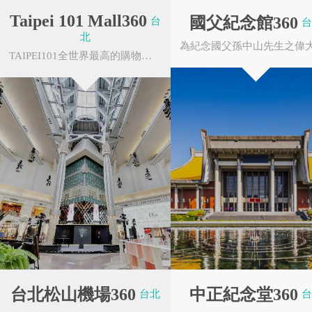
Taipei 101 Mall360
國父紀念館360
台
台
北
TAIPEI101全世界最高的購物中心TAIPEI101MALL精選國際時尚與精緻美饌，貼心考量消費者的需求...
花蓮縣秀林鄉
台東縣東河鄉
4G專案
大鼎餐飲事業群
台北松山機場360
中正紀念堂360
台北
台