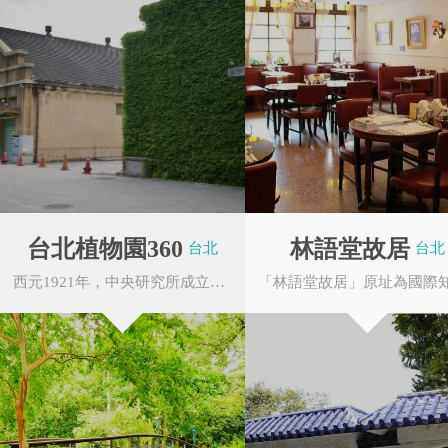
台北植物園360
林語堂故居
台北
台北
西元1921年，中央研究所成立，接管林業試驗場，另設林業部，苗圃正式改名為植物園，除繼續原...