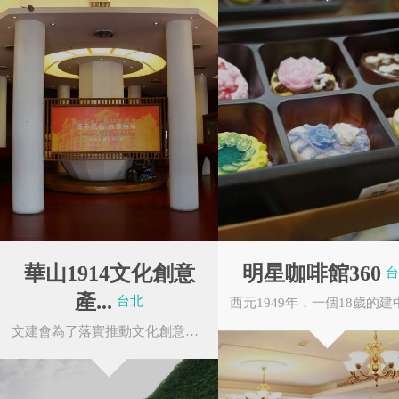
金門民宿旅遊發展
台北市重南書街促
協會
進會
華山1914文化創意
明星咖啡館360
台
產...
台北
文建會為了落實推動文化創意產業發展的既定政策，創造文化創意之高附加價值，將華山文創園區...