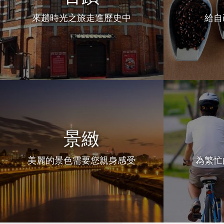
來趟時光之旅走進歷史中
給自
南投縣埔里鎮
南投縣魚池鄉
景緻
美麗的景色需要您親身感受
為繁忙
嘉義太保市
嘉義縣東石鄉