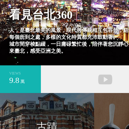
看見台北360
基隆市安樂區
新北市萬里區
人，是臺北最美的風景，現代與傳統相互包容外，結
每個所到之處，多樣的文化特質都充沛鼓動著。
城市間穿梭點綴，一日庸碌繁忙後，陪伴著您沉靜心
來臺北，感受亞洲之美。
VIEWS
9.8
萬
台南市安平區
新北市平溪區
古蹟