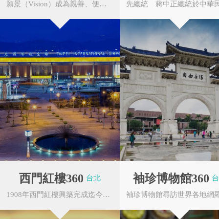
願景（Vision）成為親善、便捷、永續發展的首都商務機場。松山機場有位於臺北市區的優勢與特...
三軍總醫院
國軍歷史文物館
西門紅樓360
袖珍博物館360
台北
台
1908年西門紅樓興築完成迄今已屆百週年，是台灣第一座官方興建的公營市場，亦是今天全島所保...
NU SKIN 如新
寶島鐘錶