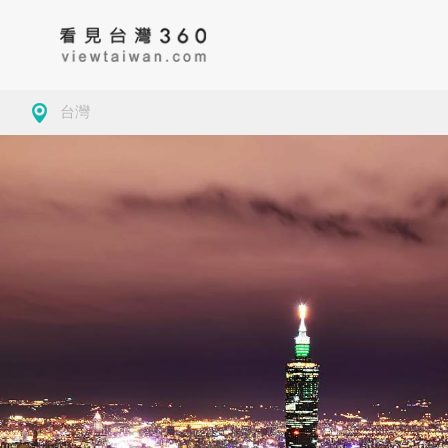
台灣
房地產
藥局
古蹟
台
大學校園
景緻
公園
新
導覽
美食
茶
基
觀光工廠
咖啡
地方特色
桃
商務空間
客家委員會客家文
基隆市仁愛區
小確幸
夜市
新
化發展中心
墓園
台中
玩樂
學校
苗
觀光