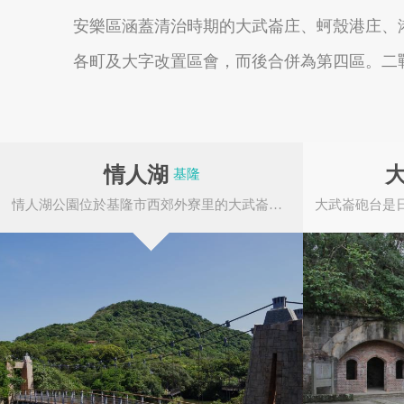
安樂區涵蓋清治時期的大武崙庄、蚵殼港庄、港
各町及大字改置區會，而後合併為第四區。二戰
南投縣埔里鎮
南投縣魚池鄉
情人湖
基隆
情人湖公園位於基隆市西郊外寮里的大武崙山山腰上，由六條小溪匯集流入而成，為基隆僅有的高...
嘉義太保市
嘉義縣東石鄉