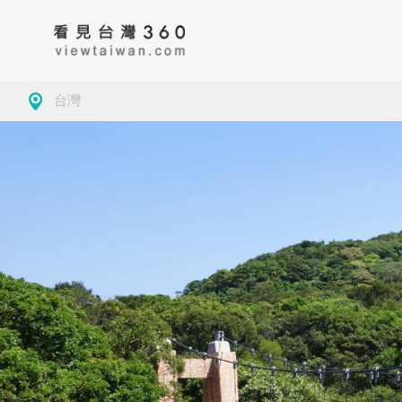
台灣
房地產
藥局
古
大學校園
景緻
公
導覽
美食
茶
觀光工廠
咖啡
地
商務空間
客家委員會客家文
基隆市仁愛區
小確幸
夜
化發展中心
墓園
澎湖
玩樂
學
觀光