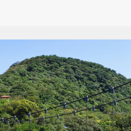
蹟
台北
展覽館
台中
住宿
高雄
金
親
園
新北
紀念館
彰化
碼頭
屏東
馬
遊
基隆
博物館
南投
政府機關
宜蘭
綠
餐
方特色
桃園
圖書館
雲林
藝文
花蓮
蘭
老
星級旅館
外貿協會 360環景專
市
新竹
廟宇
嘉義
車站
台東
特
區
校
苗栗
教堂
台南
自然風景
澎湖
運