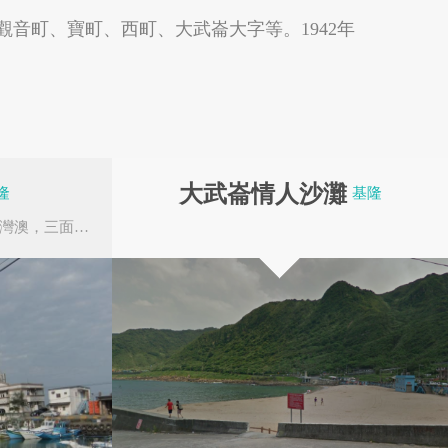
觀音町、寶町、西町、大武崙大字等。1942年
嘉義縣中埔鄉
嘉義縣竹崎鄉
大武崙情人沙灘
隆
基隆
澳底是指鼻頭角與三貂角之間的灣澳，三面環山，位於新北市貢寮區仁和里和真理兩村的範圍，距...
高雄市鳳山區
屏東縣恆春鎮