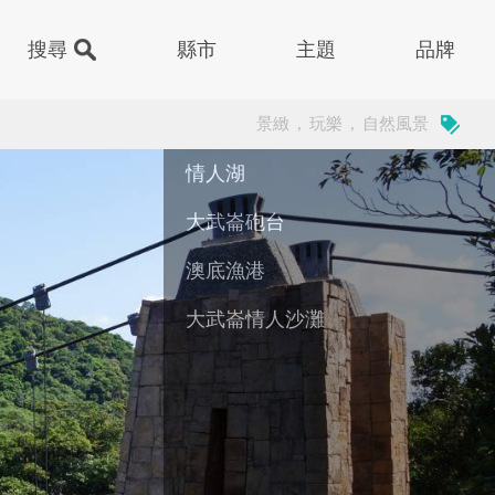
縣市
主題
品牌
景緻
,
玩樂
,
自然風景
門
子
甜品
情人湖
基隆市安樂區基金一路208巷
祖
樂園
下午茶
大武崙砲台
基隆市安樂區
島
廳
醫院
澳底漁港
新北市汐止區湖前街
嶼
街
醫美/健診
大武崙情人沙灘
基隆市安樂區湖海路二段
運動中心
基隆市中正區
色建築
其他
動