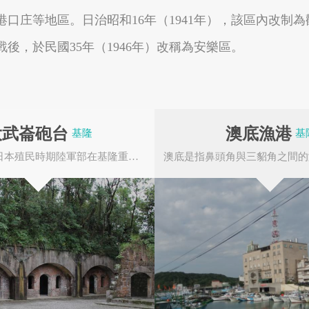
口庄等地區。日治昭和16年（1941年），該區內改制為
後，於民國35年（1946年）改稱為安樂區。
嘉義縣番路鄉
嘉義縣阿里山鄉
大武崙砲台
澳底漁港
基隆
基
大武崙砲台是日本殖民時期陸軍部在基隆重要的軍事要塞之一，日本領台之後，基於海疆築城的戰...
嘉義縣布袋鎮
高雄市大樹區