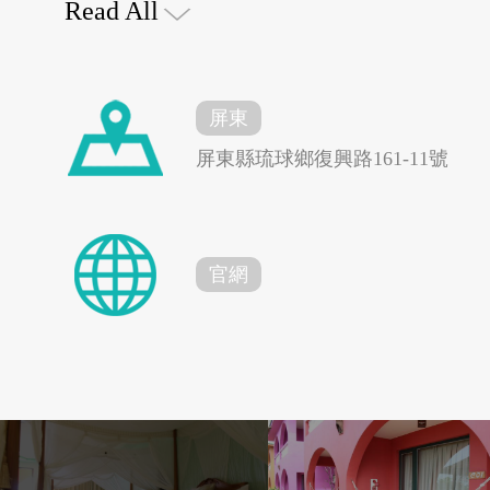
Read All
八棟繽紛彩色的Vill
屏東
情花園四季如夏，睡
屏東縣琉球鄉復興路161-11號
花蓮縣秀林鄉
台東縣東河鄉
搖曳，海風吹拂床邊
官網
八村的夕陽美景每日
4G專案
大鼎餐飲事業群
雄市點點燈火，更有