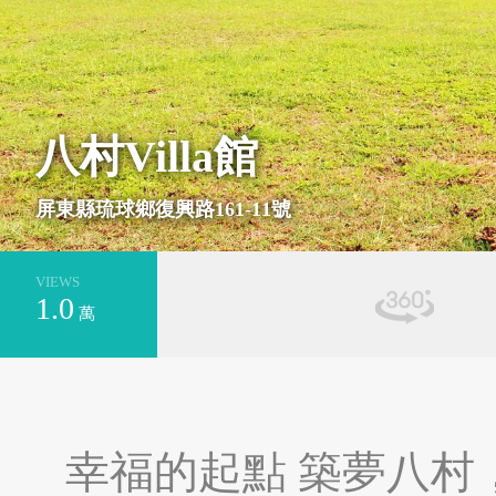
基隆市安樂區
新北市萬里區
八村Villa館
屏東縣琉球鄉復興路161-11號
VIEWS
1.0
萬
台南市安平區
新北市平溪區
幸福的起點 築夢八村